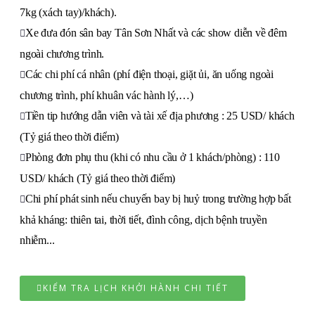
7kg (xách tay)/khách).
Xe đưa đón sân bay Tân Sơn Nhất và các show diễn về đêm
ngoài chương trình.
Các chi phí cá nhân (phí điện thoại, giặt ủi, ăn uống ngoài
chương trình, phí khuân vác hành lý,…)
Tiền tip hướng dẫn viên và tài xế địa phương : 25 USD/ khách
(Tỷ giá theo thời điểm)
Phòng đơn phụ thu (khi có nhu cầu ở 1 khách/phòng) : 110
USD/ khách (Tỷ giá theo thời điểm)
Chi phí phát sinh nếu chuyến bay bị huỷ trong trường hợp bất
khả kháng: thiên tai, thời tiết, đình công, dịch bệnh truyền
nhiễm...
KIỂM TRA LỊCH KHỞI HÀNH CHI TIẾT