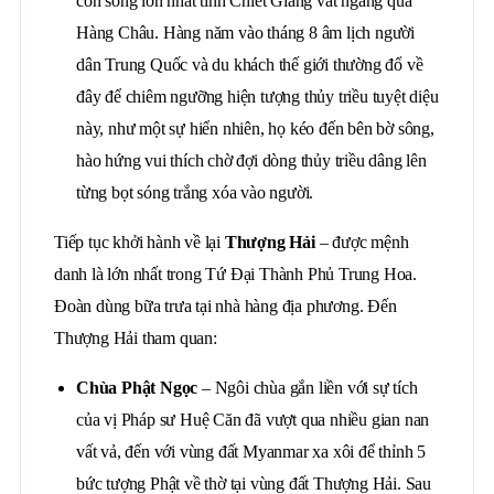
con sông lớn nhất tỉnh Chiết Giang vắt ngang qua
Hàng Châu. Hàng năm vào tháng 8 âm lịch người
dân Trung Quốc và du khách thế giới thường đổ về
đây để chiêm ngưỡng hiện tượng thủy triều tuyệt diệu
này, như một sự hiển nhiên, họ kéo đến bên bờ sông,
hào hứng vui thích chờ đợi dòng thủy triều dâng lên
từng bọt sóng trắng xóa vào người.
Tiếp tục khởi hành về lại
Thượng Hải
– được mệnh
danh là lớn nhất trong Tứ Đại Thành Phủ Trung Hoa.
Đoàn dùng bữa trưa tại nhà hàng địa phương. Đến
Thượng Hải tham quan:
Chùa Phật Ngọc
– Ngôi chùa gắn liền với sự tích
của vị Pháp sư Huệ Căn đã vượt qua nhiều gian nan
vất vả, đến với vùng đất Myanmar xa xôi để thỉnh 5
bức tượng Phật về thờ tại vùng đất Thượng Hải. Sau