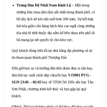
Trung Hoa Đệ Nhất Nam Kinh
Lộ
–
Một trong
những khu mua sắm sầm uất nhất trong thành phố, có
bề dày lịch sử kéo dài suốt hơn 100 năm. Sự kết hợp
hài hòa giữa cửa hàng bách hóa cao ngất cùng những
tòa nhà từ thời thuộc địa nằm kế bên nhau trên phố đi
bộ mang lại nét quyến rũ cho khu vực.
Quý khách dùng bữa tối tại nhà hàng địa phương và tự
do tham quan thành phố Thượng Hải.
Đến giờ hẹn xe và hướng dẫn đón đoàn đưa ra sân bay,
làm thủ tục xuất cảnh đáp chuyến bay
VJ
3901
PVG
-
SGN
23
:0
1
–
0
2:
45
bay về TP.HCM. Đến sân bay Tân
Sơn Nhật, chương trình kết thúc và hẹn gặp lại quý
khách.
Chú ý
: Thứ tự chương trình có thể thay đổi theo sự sắp