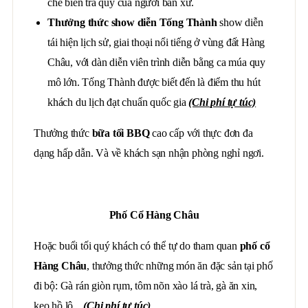
chế biến trà quý của người bản xứ.
Thưởng thức show diễn Tống Thành
show diễn
tái hiện lịch sử, giai thoại nổi tiếng ở vùng đất Hàng
Châu, với dàn diễn viên trình diễn bằng ca múa quy
mô lớn. Tống Thành được biết đến là điểm thu hút
khách du lịch đạt chuẩn quốc gia
(Chi phí tự túc)
Thưởng thức
bữa tối BBQ
cao cấp với thực đơn đa
dạng hấp dẫn. Và về khách sạn nhận phòng nghỉ ngơi.
Phố Cổ Hàng Châu
Hoặc buổi tối quý khách có thể tự do tham quan
phố cổ
Hàng Châu
, thưởng thức những món ăn đặc sản tại phố
đi bộ: Gà rán giòn rụm, tôm nõn xào lá trà, gà ăn xin,
kẹo hồ lô...
(Chi phí tự túc)