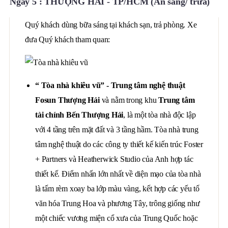
Ngày 5 : THƯỢNG HẢI - TP/HCM (Ăn sáng/ trưa)
Quý khách dùng bữa sáng tại khách sạn, trả phòng. Xe
đưa Quý khách tham quan:
“ Tòa nhà khiêu vũ” - Trung tâm nghệ thuật
Fosun Thượng Hải
và nằm trong khu
Trung tâm
tài chính Bến Thượng Hải
, là một tòa nhà độc lập
với 4 tầng trên mặt đất và 3 tầng hầm. Tòa nhà trung
tâm nghệ thuật do các công ty thiết kế kiến ​​trúc Foster
+ Partners và Heatherwick Studio của Anh hợp tác
thiết kế. Điểm nhấn lớn nhất về diện mạo của tòa nhà
là tấm rèm xoay ba lớp màu vàng, kết hợp các yếu tố
văn hóa Trung Hoa và phương Tây, trông giống như
một chiếc vương miện cổ xưa của Trung Quốc hoặc