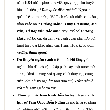
năm 1994 nhằm phục cho việc quay bộ phim truyền
hình nổi tiếng:
“Tam quốc diễn nghĩa”
. Ngoài ra,
quần thể phim trường Vô Tích còn rất nhiều các công
trình khác như:
Đường thành, Thủy Hử thành, Mai
viên, Tứ hợp viện Bắc Kinh hay Phố cổ Thượng
Hải…
với bố cục đa dạng và cảnh quan phù hợp với
từng triều đại khác nhau của Trung Hoa.
(Bao gồm
xe điện tham quan)
Du thuyền ngắm cảnh trên Thái Hồ
lộng gió,
ngắm nhìn dàn cờ trận phấp phới bay, mặt nước mờ
sương khói… cùng với quang cảnh thủy trại, cung
điện, đền đài uy nghiêm như đưa quý khách trở về
với thời Tam Quốc xa xưa.
Thưởng thức buổi trình diễn tái hiện trận đánh
lịch sử Tam Quốc Diễn Nghĩa
đã mô tả lại số phận
của những nhân vật lịch sử nổi tiếng như Tào Tháo,