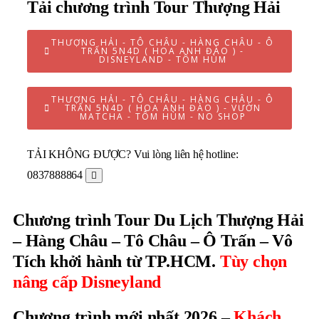
Tải chương trình Tour Thượng Hải
THƯỢNG HẢI - TÔ CHÂU - HÀNG CHÂU - Ô
TRẤN 5N4D ( HOA ANH ĐÀO ) -
DISNEYLAND - TÔM HÙM
THƯỢNG HẢI - TÔ CHÂU - HÀNG CHÂU - Ô
TRẤN 5N4D ( HOA ANH ĐÀO ) - VƯỜN
MATCHA - TÔM HÙM - NO SHOP
TẢI KHÔNG ĐƯỢC?
Vui lòng liên hệ hotline:
0837888864
Chương trình Tour Du Lịch Thượng Hải
– Hàng Châu – Tô Châu – Ô Trấn – Vô
Tích khởi hành từ TP.HCM.
Tùy chọn
nâng cấp Disneyland
Chương trình mới nhất 2026 –
Khách