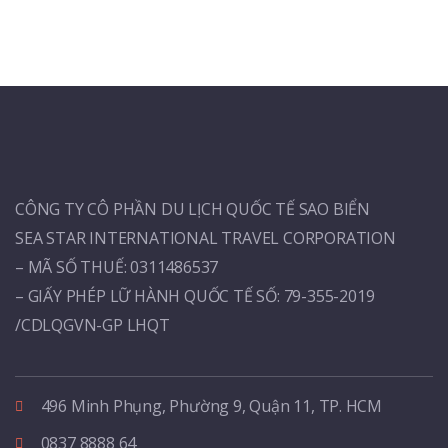
CÔNG TY CÔ PHẦN DU LỊCH QUỐC TẾ SAO BIỂN
SEA STAR INTERNATIONAL TRAVEL CORPORATION
– MÃ SỐ THUẾ: 0311486537
– GIẤY PHÉP LỮ HÀNH QUỐC TẾ SỐ: 79-355-2019
/CDLQGVN-GP LHQT
496 Minh Phụng, Phường 9, Quận 11, TP. HCM
0837 8888 64